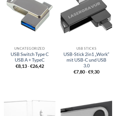
UNCATEGORIZED
USB STICKS
USB Switch Type C
USB-Stick 2in1 „Work“
USB A + TypeC
mit USB-C und USB
3.0
€
8,13
-
€
26,42
€
7,80
-
€
9,30