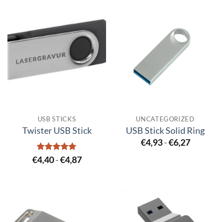
USB STICKS
UNCATEGORIZED
Twister USB Stick
USB Stick Solid Ring
€
4,93
-
€
6,27
Bewertet
€
4,40
-
€
4,87
mit
5
von
5